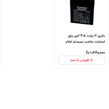
باتری ۱۲ ولت ۴.۵ آمپر پاور
اسمارت مناسب سیستم اعلام
حریق ، دزدگیر اماکن ، کرکره برقی
1,380,000
و دوربین
افزودن به سبد