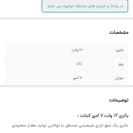
در ولتاژ و جریان های مختلف موجود می باشد
مشخصات
باتری
12 ولت
برق
DC
جریان
7 آمپر
نوع باتری
اسیدی خشک
توضیحات
گارانتی
6 ماه ( در صورت وارد نکردن ضربانت مکانیکی و
شک الکتریکی )
باتری 12 ولت 7 آمپر کنبات :
باتری یک منبع انرژی شیمیایی مستقل با توانایی تولید مقدار محدودی
کاربرد
سیستم اعلام حریق ، دزدگیر ، کرکره برقی ،
آسانسور و دوربین