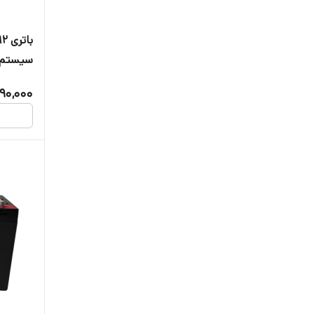
سیستم اع
کرکره بر
790,000