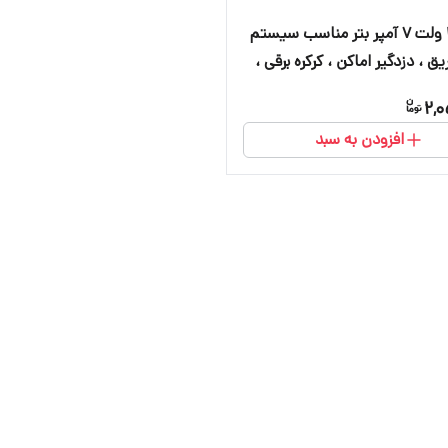
باتری ۱۲ ولت ۷ آمپر بتر مناسب سیستم
یق ، دزدگیر اماکن ، کرکره برقی ،
و آسانسور
2,0
افزودن به سبد