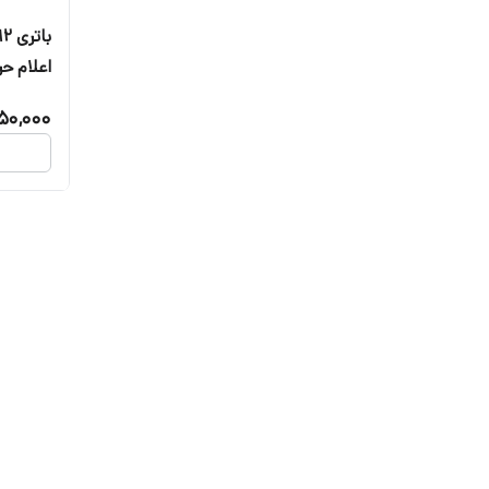
اعلام حر
دوربین 
50,000