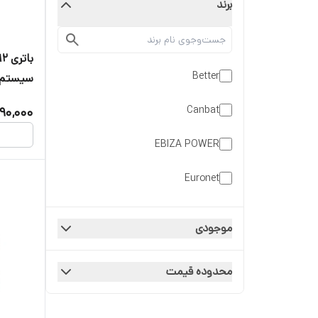
برند
Better
سیستم اع
کرکره بر
Canbat
190,000
EBIZA POWER
Euronet
Neptune
موجودی
Power smart
محدوده قیمت