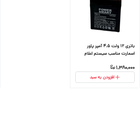
باتری ۱۲ ولت ۴.۵ آمپر پاور
اسمارت مناسب سیستم اعلام
حریق ، دزدگیر اماکن ، کرکره برقی
1,380,000
و دوربین
افزودن به سبد