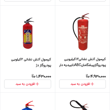
کپسول آتش نشانی۱۲کیلیویی
کپسول آتش نشانی ۲کیلویی
پودروگازپیشگامانABCتاییدیه دار
پودروگاز دژ
1,430,000
4,930,000
افزودن به سبد
افزودن به سبد