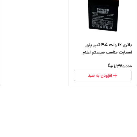
باتری ۱۲ ولت ۴.۵ آمپر پاور
اسمارت مناسب سیستم اعلام
حریق ، دزدگیر اماکن ، کرکره برقی
1,380,000
و دوربین
افزودن به سبد