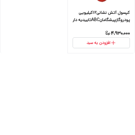
کپسول آتش نشانی۱۲کیلیویی
پودروگازپیشگامانABCتاییدیه دار
4,930,000
افزودن به سبد