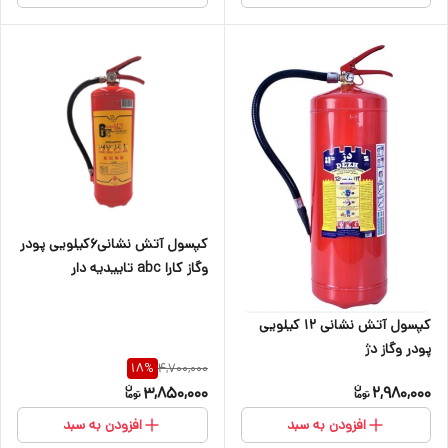
کپسول آتش نشانی۶کیلویی پودر
وگاز کارا abc تاییدیه دار
کپسول آتش نشانی ۱۲ کیلویی
پودر وگاز دژ
4,700,000
18
%
3,850,000
2,980,000
افزودن به سبد
افزودن به سبد