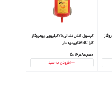
 پودروگاز
کپسول آتش نشانی25کیلیویی پودروگاز
کارا ABCتاییدیه دار
12,080,000
افزودن به سبد