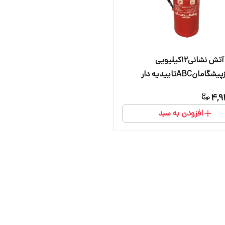
کپسول آتش نشانی۱۲کیلیویی
مانABCتاییدیه دار
4,9
افزودن به سبد