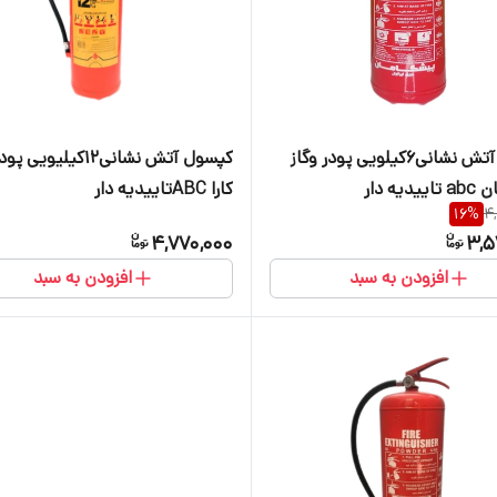
کپسول آتش نشانی۶کیلویی پودر وگاز
کپسول آتش نشانی۱۲کیلیویی
یه دار
کارا ABCتاییدیه دار
16
%
4
4,770,000
3,5
افزودن به سبد
افزودن به سبد