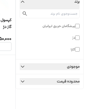
برند
پیشگامان حریق ایرانیان
گاز دژ
دژ
850,000
کارا
موجودی
محدوده قیمت