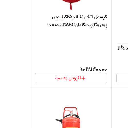
کپسول آتش نشانی25کیلیویی
پودروگازپیشگامانABCتاییدیه دار
ی پودر وگاز
12,140,000
افزودن به سبد