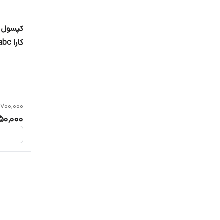
کارا abc تاییدیه دار
,700,000
50,000