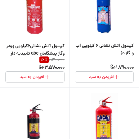
کپسول آتش نشانی ۶ کیلویی آب
کپسول آتش نشانی۶کیلویی پودر
و گاز دژ
وگاز پیشگامان abc تاییدیه دار
4,300,000
16
%
3,570,000
1,790,000
افزودن به سبد
افزودن به سبد