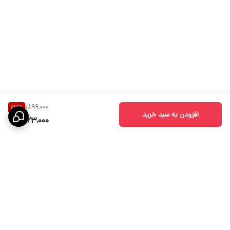
1,199,000
23
%
افزودن به سبد خرید
923,000
برگشت به بالا