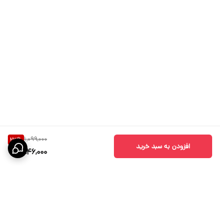
1,099,000
23
%
افزودن به سبد خرید
846,000