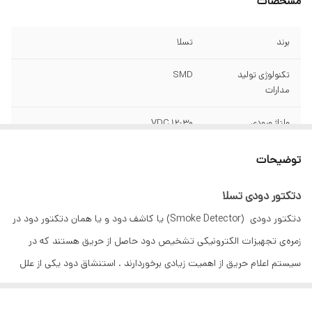
مشخصات
برند
تسلا
تکنولوژی تولید
SMD
مدارات
ولتاژ ورودی
12-30 VDC
جریان حالت آلارم
20 mA
توضیحات
جریان حالت
50 µA
دتکتور دودی تسلا
استندبای
دتکتور دودی (Smoke Detector) یا کاشف دود و یا همان دتکتور دود در
حداکثر رطوبت
90% (بدون میعان)
زمره‌ی تجهیزات الکترونیکی تشخیص دود حاصل از حریق هستند که در
محیطی
سیستم اعلام حریق از اهمیت زیادی برخوردارند . استنشاق دود یکی از علل
محافظت
IP43
اصلی خفگی و مرگ در آتش‌سوزی‌ها است. دتکتور دود نصب شده در یک
محل از ساکنان آن در برابر چنین خطراتی محافظت می‌کند . آشکارساز دود با