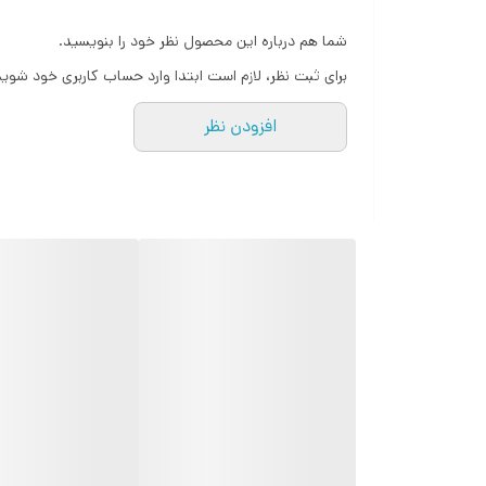
تحت استاندارد
شما هم درباره این محصول نظر خود را بنویسید.
حریق را فعال نماید
محافظت
برای ثبت نظر، لازم است ابتدا وارد حساب کاربری خود شوید
مدت زمان پاسخ دهی
افزودن نظر
* برای مطالعه ویژگی دتکتور حرارتی تسلا قسمت "مشخصا
*دتکتور حرارتی تسلا دارای گارانتی مادام العمر تعویض و
ابعاد
وزن
جهت کسب اطلاعات بیشتر با ما در ارتباط باشید.
09229282240
☎️