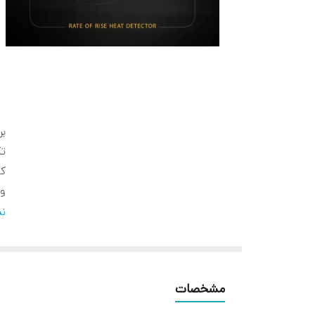
بر
تک
کل
ول
جر
نم
جر
دم
حد
مشخصات
دا
تح