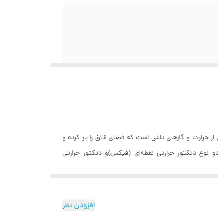
 حرارت و گازهای داغی است که فضای اتاق را پر کرده و
نوع دتکتور حرارتی نقطه‌ای (فیکس)و دتکتور حرارتی
آشکارساز به شکل خطی است و به تغییرات دمایی در هر
عال می کند.
افزودن نظر
این محصول دتکتور حرارتی بوده و در اماکن عمومی اعم از منازل، اداره و ... با انواع مراکز کنترل متعارف مورد استفاده قرار می گیرد. با وصل ولتاژ تغذیه،از هر 4 ثانیه LED های این دتکتور چشمک