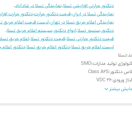
دتکتور حرارتی افزایشی تسلا
،
نمایندگی تسلا در شادآباد
،
نمایندگی تسلا در ایران
،
قیمت دتکتور حرارت
،
دتکتور حرارت افزا
نمایندگی اعلام حریق تسلا در تهران
،
لیست قیمت اعلام حریق تس
دتکتور
،
سنسور تسلا
،
انواع دتکتور
،
سیستم اعلام حریق تسلا
،
قیمت دتکتور حرارتی تسلا
،
قیمت دتکتور تسلا
،
اعلام حریق تسلا 
لیست اعلام حریق تسلا
،
دتکتور اعلام حریق تسلا
،
دتکتور اعلام 
ند
:
تسلا
نولوژی تولید مدارات
:
SMD
اس دتکتور
:
Class A2S
تاژ ورودی
:
26 VDC
یان حالت استندبای
:
50 µA
ایش بیشتر
یان
:
20 mA
ای آلارم
:
58°C
اکثر رطوبت محیطی
:
90% (بدون میعان)
رای استاندارد ملی به شماره
:
ISIRI 3710
ت استاندارد
:
EN54-5 : 2000