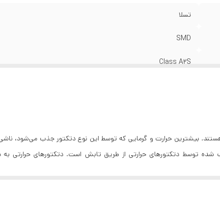
حافظت
:
IP43
تسلا
ت زمان پاسخ دهی
:
4 Sec
عاد
:
100×48 mm
SMD
زن
:
120 گرم
Class A2S
26 VDC
50 µA
20 mA
تند. بیشترین حرارت و گرمایی که توسط این نوع دتکتور جذب می‌شود، ناشی از
ده توسط دتکتورهای حرارتی از طریق تابش است. دتکتورهای حرارتی به دو 
58°C
90% (بدون میعان)
خص شده دتکتور حساسیت نشان می‌دهد، اما در نوع خطی، حساسیت سنسور این 
انی دما حتی به میزان درجه حساسیت دتکتور نرسیده باشد هم اعلام حریق را ف
ISIRI 3710