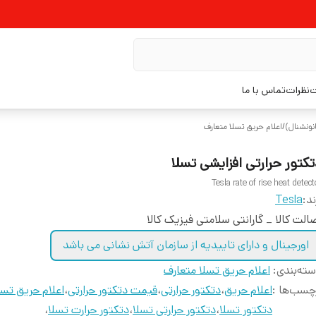
ت
نظرات
تماس با ما
نونشنال)
/
اعلام حریق تسلا متعارف
تکتور حرارتی افزایشی تسلا
Tesla rate of rise heat detect
ند:
Tesla
الت کالا _ گارانتی سلامتی فیزیک کالا
اورجینال و دارای تاییدیه از سازمان آتش نشانی می باشد
ته‌بندی
:
اعلام حریق تسلا متعارف
چسب‌ها :
اعلام حریق
،
دتکتور حرارتی
،
قیمت دتکتور حرارتی
،
اعلام حریق تسل
دتکتور تسلا
،
دتکتور حرارتی تسلا
،
دتکتور حرارت تسلا
،