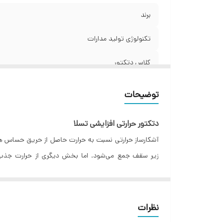
م
برند
مد
اب
تکنولوژی تولید مدارات
و
کلاس دتکتور
ولتاژ ورودی
توضیحات
جریان حالت استندبای
دتکتور حرارتی افزایشی تسلا
جریان
آشکارساز حرارتی نسبت به حرارت حاصل از حریق حساس هس
زیر سقف جمع می‌شود. اما بخش دیگری از حرارت جذب ش
دمای آلارم
خطی(متغیر) تقسیم‌بندی می‌شوند.
حداکثر رطوبت محیطی
در نوع نقطه‌ای، آشکارساز به تغییرات دما تادرجه مش
جای این خط و مسیر حساس است که در صورت تغییرات ناگه
دارای استاندارد ملی به شماره
نظرات