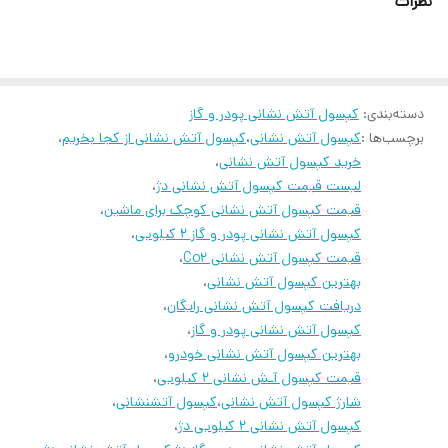
نظرات
دمای
15- تا 50+ درجه سانتی‌گراد
نگهداری
کشور سازنده
ایران
دسته‌بندی
:
کپسول آتش نشانی پودر و گاز
دارای پودر خشک BC
برچسب‌ها :
کپسول آتش نشانی
،
کپسول آتش نشانی از کجا بخریم
،
دارای استاندارد ISO 9001:2008
خرید کپسول آتش نشانی
،
سایر
لیست قیمت کپسول آتش نشانی دژ
،
مناسب جهت منزل و محل کار
قیمت کپسول آتش نشانی کوچک برای ماشین
،
کپسول آتش نشانی پودر و گاز 2 کیلویی
،
قیمت کپسول آتش نشانی Co2
،
بهترین کپسول آتش نشانی
،
درصورت نیاز به شارژ کپسول خودتون میدتونید باشماره های گذاشته
دریافت کپسول آتش نشانی رایگان
،
شده تماس بگیرید
کپسول آتش نشانی پودر و گاز
،
بهترین کپسول آتش نشانی خودرو
،
جهت کسب اطلاعات بیشتر با ما در ارتباط باشید.
قیمت کپسول آـش نشانی 2 کیلویی
،
09229282240
☎️
شارژ کپسول آتش نشانی
،
کپسول آتشنشانی
،
کپسول آتش نشانی 2 کیلویی دژ
،