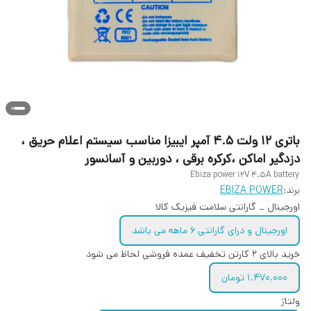
باتری ۱۲ ولت ۴.۵ آمپر ایبیزا مناسب سیستم اعلام حریق ،
دزدگیر اماکن ،کرکره برقی ، دوربین و آسانسور
Ebiza power 12V 4.5A battery
برند:
EBIZA POWER
اورجینال _ گارانتی سلامت فیزیک کالا
اورجینال و درای گارانتی 6 ماهه می باشد
خرید بالای 2 کارتن تخفیف عمده فروشی لحاظ می شود
1.470.000 تومان
ولتاژ