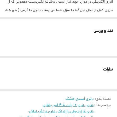
انرژی الکتریکی در موارد مورد نیاز است ، برخلاف الکتریسیته معمولی که از
طریق کابل از محل نیروگاه به منزل شما می رسد ، باتری به آرامی ( طی چند
روز هفته ، ماه یا حتی سال ) بسته های انرژی شیمیایی درون خود را به
انرژی الکتریکی تایید می کند . باتری های موجود در فروشگاه مناسب
نقد و بررسی
سیستم های اعلام حریق ، دزدگیر ، دوربین ، آسانسور ، ماشین و موتور
شارژی و ... است .
باتری 12 ولت 4.5 آمپر
از باتری های لید اسید و از نوع خشک آن می باشد
که دارای ولتاژ 12 و ظرفیتی معادل 4.5 آمپرساعت است . باتری سیلد اسید
برای تامین و ذخیره انرژی الکتریکی در دستگاه هایی نظیر یو پی اس و منابع
نظرات
برق اضطراری و غیره به کار گرفته می شود. این باتری به دلیل استفاده از
سرب و اسید قاعدتا علاوه برظرفیت مناسب نسبت به وزن و حجم خود ،
قابلیت جریان دهی بالا در یک زمان را دارد مانند آنچه در استارترها مورد نیاز
دسته‌بندی
:
باتری اسیدی خشک
است .
باتری ایبیزا
نمونه دیگری از باتری های سیلد اسید 12 ولت است که
برچسب‌ها :
باتری
،
باتری 12 ولت 4.5 آمپر
،
باطری
،
در دستگاه هایی از قبیل سیستم اعلام حریق ، دزدگیر ، کرکره برقی ،
باتری کرکره برقی پارکینگ
،
باطری دزدگیر اماکن
،