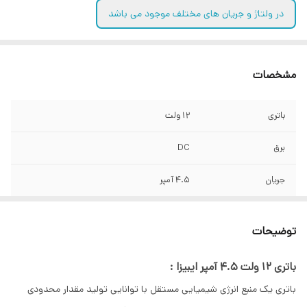
در ولتاژ و جریان های مختلف موجود می باشد
مشخصات
باتری
12 ولت
برق
DC
جریان
4.5 آمپر
گارانتی
6 ماه ( در صورت وارد نکردن ضربانت مکانیکی و
شک الکتریکی )
توضیحات
کاربرد
سیستم اعلام حریق ، دزدگیر ، کرکره برقی ،
باتری 12 ولت 4.5 آمپر ایبیزا :
آسانسور و دوربین
باتری یک منبع انرژی شیمیایی مستقل با توانایی تولید مقدار محدودی