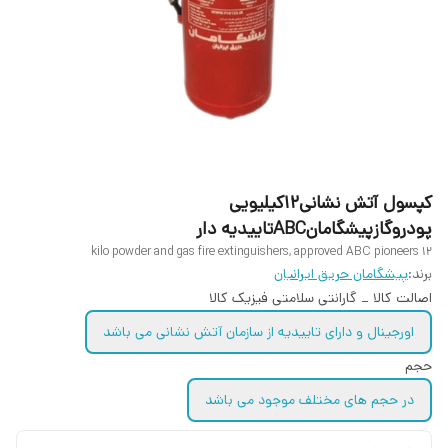
کپسول آتش نشانی۱۲کیلیویی
پودروگازپیشگامانABCتاییدیه دار
12 kilo powder and gas fire extinguishers, approved ABC pioneers
برند:
پیشگامان حریق ایرانیان
اصالت کالا _ گارانتی سلامتی فیزیک کالا
اورجینال و دارای تاییدیه از سازمان آتش نشانی می باشد
حجم
در حجم های مختلف موجود می باشد