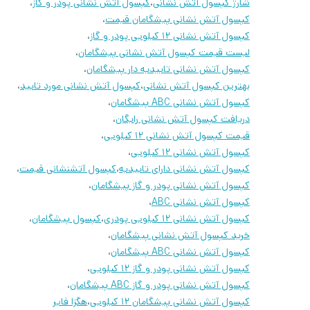
شارژ کپسول آتش نشانی
،
کپسول آتش نشانی پودر و گاز
،
و دارای طول عمر بالا
کپسول آتش نشانی پیشگامان قیمت
،
نازل اختصاصی طراحی اسپانیا
کپسول آتش نشانی 12 کیلویی پودر و گاز
،
لیست قیمت کپسول آتش نشانی پیشگامان
،
طراحی اختصاصی گپ پایین و بالا
کپسول آتش نشانی تاییدیه دار پیشگامان
،
پلمپ مینی فست ۱۲/۵ سانت
بهترین کپسول آتش نشانی
،
کپسول آتش نشانی مورد تایید
،
دارای iso9001 و 14001 iso و 45001 iso
کپسول آتش نشانی ABC پیشگامان
،
دریافت کپسول آتش نشانی رایگان
،
درصورت نیاز به شارژ کپسول خودتون میدتونید باشماره های گذاشته
قیمت کپسول آتش نشانی 12 کیلویی
،
شده تماس بگیرید
کپسول آتش نشانی 12 کیلویی
،
کپسول آتش نشانی دارای تاییدیه
،
کپسول آتشنشانی قیمت
،
کپسول آتش نشانی پودر و گاز پیشگامان
،
جهت کسب اطلاعات بیشتر با ما در ارتباط باشید.
کپسول آتش نشانی ABC
،
09229282240
☎️
کپسول آتش نشانی 12 کیلویی پودری
،
کپسول پیشگامان
،
خرید کپسول آتش نشانی پیشگامان
،
کپسول آتش نشانی ABC پیشگامان
،
کپسول آتش نشانی پودر و گاز 12 کیلویی
،
کپسول آتش نشانی پودر و گاز ABC پیشگامان
،
کپسول آتش نشانی پیشگامان 12 کیلویی
،
هگزا فایر